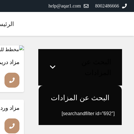
help@aqar1.com
8002486666
الرئيس
مزاد منتهي
البحث عن
مزاد دريم
المزادات
البحث عن المزادات
مزاد ورد
مزاد منتهي
[searchandfilter id=”692″]