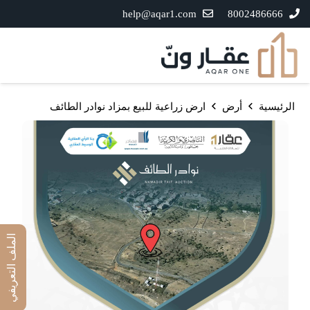
help@aqar1.com
8002486666
الرئيسية
أرض
ارض زراعية للبيع بمزاد نوادر الطائف
الملف التعريفي