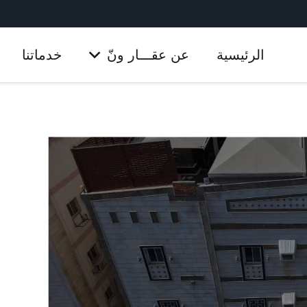
الرئيسية
عن عقـــار ونّ
خدماتنا