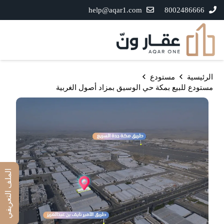
help@aqar1.com
8002486666
الرئيسية
مستودع
مستودع للبيع بمكة حي الوسيق بمزاد أصول الغربية
الملف التعريفي