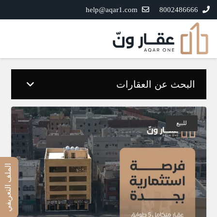
help@aqar1.com
8002486666
البحث عن العقارات
للبيع
الملف التعريفي