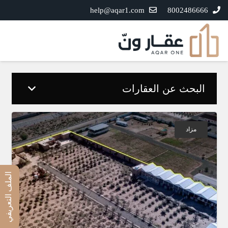
help@aqar1.com
8002486666
البحث عن العقارات
مزاد
الملف التعريفي