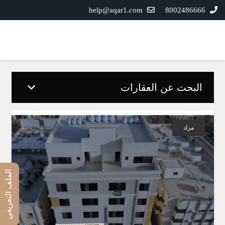
help@aqar1.com
8002486666
البحث عن العقارات
مزاد
الملف التعريفي