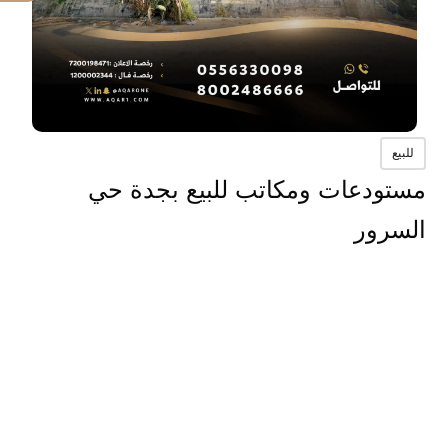
للبيع
مستودعات ومكاتب للبيع بجدة حي
السرور